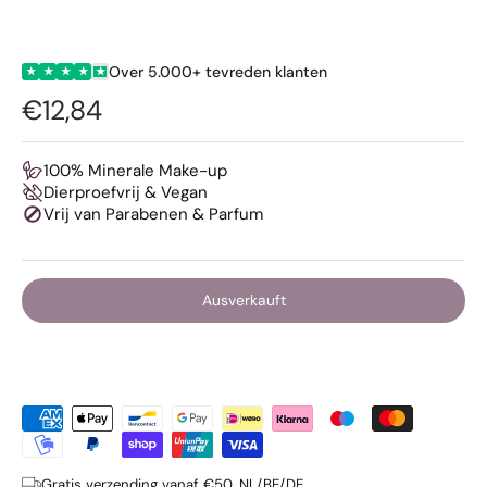
Over 5.000+ tevreden klanten
★
★
★
★
★
€12,84
100% Minerale Make-up
Dierproefvrij & Vegan
Vrij van Parabenen & Parfum
Ausverkauft
Gratis verzending vanaf €50, NL/BE/DE