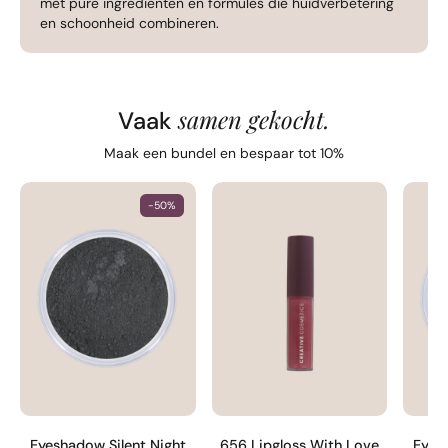
met pure ingrediënten en formules die huidverbetering
en schoonheid combineren.
samen gekocht.
Vaak
Maak een bundel en bespaar tot 10%
-50%
Eyeshadow Silent Night
656 Lipgloss With Love
Eyes