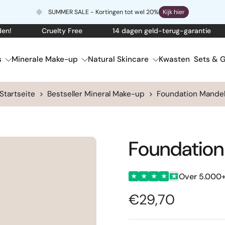
SUMMER SALE - Kortingen tot wel 20%
Kijk hier
Cruelty Free
14 dagen geld-terug-garantie
G
s
Minerale Make-up
Natural Skincare
Kwasten
Sets & G
Startseite
>
Bestseller Mineral Make-up
>
Foundation Mande
Foundation
Over 5.000+
★
★
★
★
★
€29,70