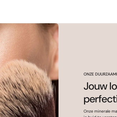
ONZE DUURZAAM
Jouw lo
perfect
Onze minerale mak