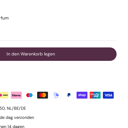
arfum
In den Warenkorb legen
€50, NL/BE/DE
lfde dag verzonden
nnen 14 dagen