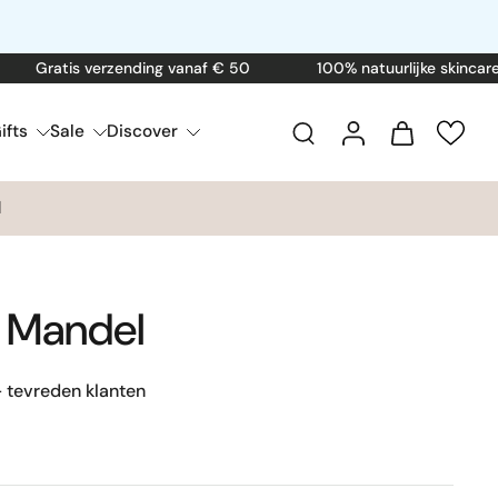
ratis verzending vanaf € 50
100% natuurlijke skincare
ifts
Sale
Discover
l
 Mandel
 tevreden klanten