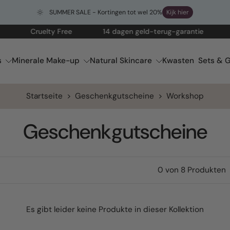
SUMMER SALE - Kortingen tot wel 20%
Kijk hier
Cruelty Free
14 dagen geld-terug-garantie
Gra
s
Minerale Make-up
Natural Skincare
Kwasten
Sets & G
Startseite
>
Geschenkgutscheine
>
Workshop
Geschenkgutscheine
0 von 8 Produkten
Es gibt leider keine Produkte in dieser Kollektion