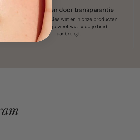
Vertrouwen door transparantie
We delen precies wat er in onze producten
zit, zodat je weet wat je op je huid
aanbrengt.
gram