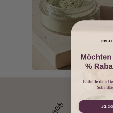
Möchten 
% Rabat
Enthülle dein Ge
Schaltflä
Ja, d