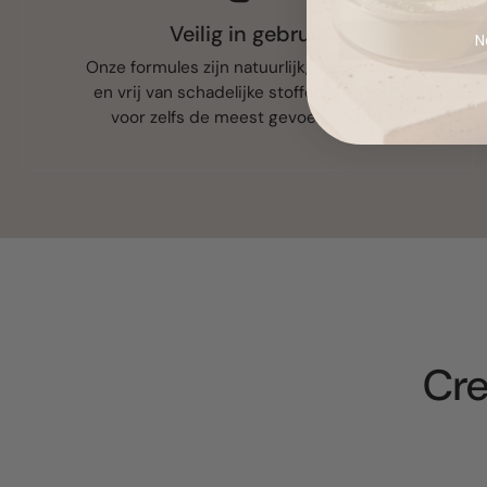
Veilig in gebruik
N
Onze formules zijn natuurlijk, dierproefvrij
en vrij van schadelijke stoffen. Geschikt
voor zelfs de meest gevoelige huid.
Cre