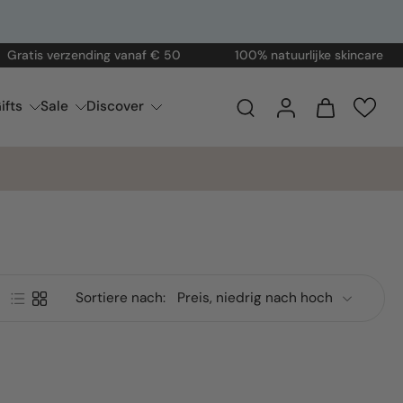
tis verzending vanaf € 50
100% natuurlijke skincare
ifts
Sale
Discover
Sortiere nach: