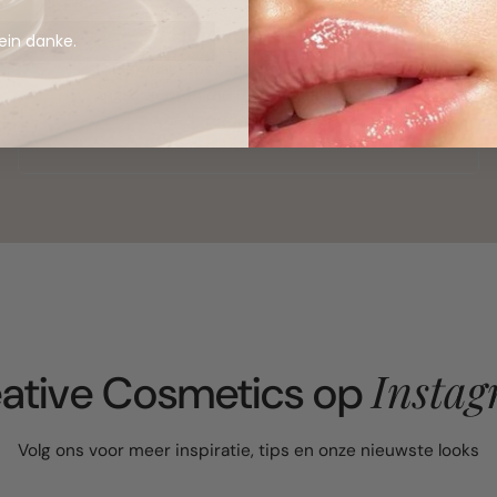
Huidvriendelijk
ein danke.
Gemaakt met zachte, plantaardige
ingrediënten die de huid kalmeren en
voeden zonder irritatie.
Insta
ative Cosmetics op
Volg ons voor meer inspiratie, tips en onze nieuwste looks