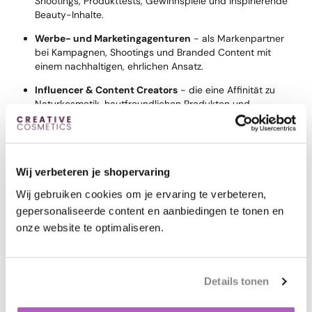
Shootings, Produkttests, Gewinnspiele und inspirierende
Beauty-Inhalte.
Werbe- und Marketingagenturen
- als Markenpartner
bei Kampagnen, Shootings und Branded Content mit
einem nachhaltigen, ehrlichen Ansatz.
Influencer & Content Creators
- die eine Affinität zu
Naturkosmetik, hautfreundlichen Produkten und
bewusstem Lifestyle haben.
Kosmetikerinnen & Beauty-Professionals
- die mit
hochwertigem, natürlichem Make-up arbeiten wollen -
sowohl für Fotoshootings als auch für Braut-Make-up,
Wij verbeteren je shopervaring
Mode und TV.
Wij gebruiken cookies om je ervaring te verbeteren,
Gemeinsam schauen wir, was passt: von Produktsponsoring
gepersonaliseerde content en aanbiedingen te tonen en
und Samples bis hin zu langfristigen Kooperationen, Workshops
onze website te optimaliseren.
oder maßgeschneiderten Konzepten.
👉
Interessiert an einer Zusammenarbeit?
Nehmen Sie Kontakt mit uns auf und sagen Sie uns kurz, wer
Details tonen
Sie sind, was Sie machen und was Ihnen vorschwebt. Wir
freuen uns, mit Ihnen mitzudenken.