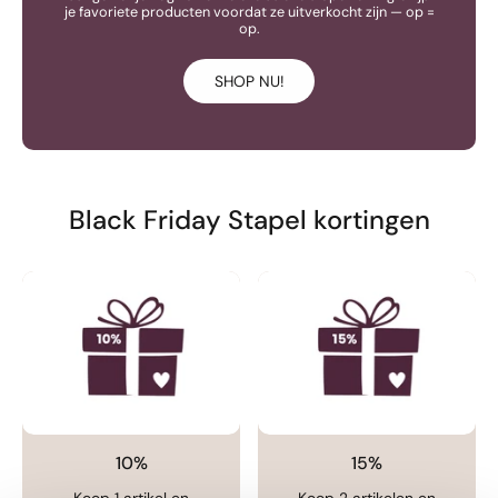
je favoriete producten voordat ze uitverkocht zijn — op =
op.
SHOP NU!
Black Friday Stapel kortingen
10%
15%