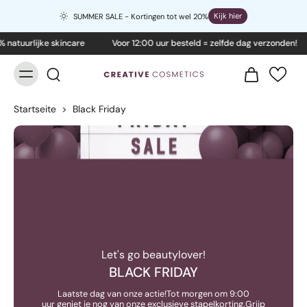
Kijk hier
SUMMER SALE - Kortingen tot wel 20%
 natuurlijke skincare
Voor 12:00 uur besteld = zelfde dag verzonden!
Startseite
>
Black Friday
Let's go beautylover!
BLACK FRIDAY
Laatste dag van onze actie!Tot morgen om 9:00
uur geniet je nog van onze exclusieve stapelkorting.Grijp