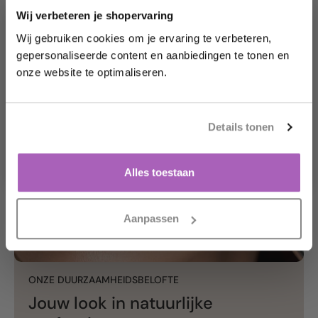
Wij verbeteren je shopervaring
Wij gebruiken cookies om je ervaring te verbeteren,
gepersonaliseerde content en aanbiedingen te tonen en
Möchten Sie sofort 10
% Rabatt erhalten?
onze website te optimaliseren.
Enthülle dein Geschenk, indem du auf die
Schaltfläche unten klickst.
Details tonen
Ja, das möchte ich!
Nein danke.
Alles toestaan
Aanpassen
ONZE DUURZAAMHEIDSBELOFTE
Jouw look in natuurlijke