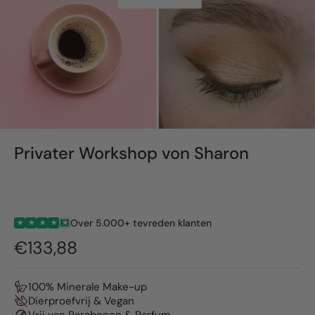
Privater Workshop von Sharon
Over 5.000+ tevreden klanten
★
★
★
★
★
€133,88
100% Minerale Make-up
Dierproefvrij & Vegan