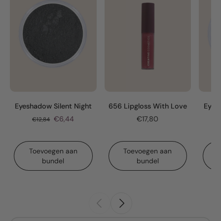
Eyeshadow Silent Night
656 Lipgloss With Love
Eyes
€6,44
€17,80
€12,84
Toevoegen aan
Toevoegen aan
bundel
bundel