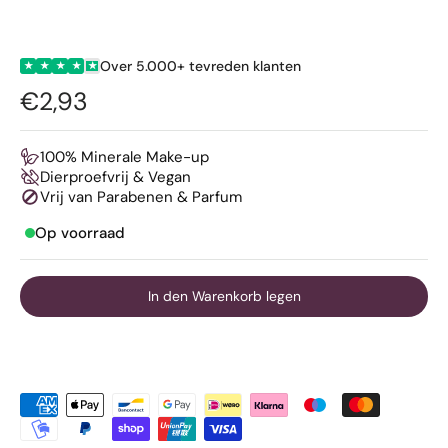
Over 5.000+ tevreden klanten
★
★
★
★
★
€2,93
100% Minerale Make-up
Dierproefvrij & Vegan
Vrij van Parabenen & Parfum
Op voorraad
In den Warenkorb legen