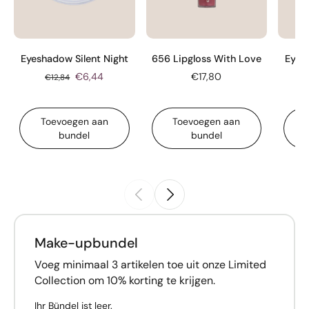
Eyeshadow Silent Night
656 Lipgloss With Love
Eyes
€6,44
€17,80
€12,84
Toevoegen aan
Toevoegen aan
bundel
bundel
Make-upbundel
Voeg minimaal 3 artikelen toe uit onze Limited
Collection om 10% korting te krijgen.
Ihr Bündel ist leer.