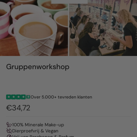
Gruppenworkshop
Over 5.000+ tevreden klanten
★
★
★
★
★
€34,72
100% Minerale Make-up
Dierproefvrij & Vegan