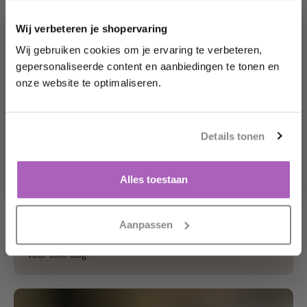
Wij verbeteren je shopervaring
Wij gebruiken cookies om je ervaring te verbeteren,
gepersonaliseerde content en aanbiedingen te tonen en
Möchten Sie sofort 10
% Rabatt erhalten?
onze website te optimaliseren.
Enthülle dein Geschenk, indem du auf die
Schaltfläche unten klickst.
Details tonen
Ja, das möchte ich!
ONZE DUURZAAMHEIDSBELOFTE
Nein danke.
Alles toestaan
Jouw look in natuurlijke
perfectie.
Aanpassen
Onze minerale make-up geeft een egale, stralende teint
zonder je huid te verstoppen. Licht, ademend en ideaal
voor elke dag.