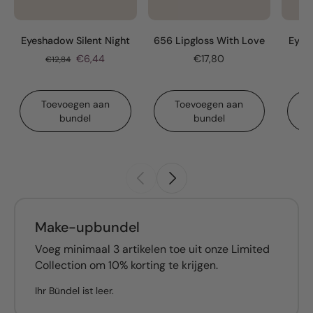
Eyeshadow Silent Night
656 Lipgloss With Love
Eyes
€6,44
€17,80
€12,84
Toevoegen aan
Toevoegen aan
bundel
bundel
Make-upbundel
Voeg minimaal 3 artikelen toe uit onze Limited
Collection om 10% korting te krijgen.
Ihr Bündel ist leer.