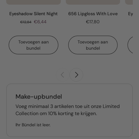
Eyeshadow Silent Night
656 Lipgloss With Love
Eyes
€6,44
€17,80
€12,84
Toevoegen aan
Toevoegen aan
bundel
bundel
Make-upbundel
Voeg minimaal 3 artikelen toe uit onze Limited
Collection om 10% korting te krijgen.
Ihr Bündel ist leer.