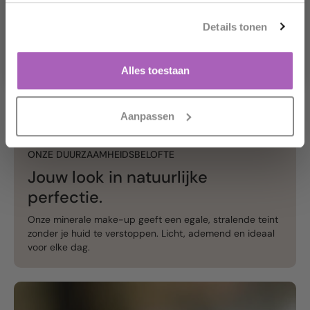
Schaltfläche unten klickst.
Details tonen
Ja, das möchte ich!
Nein danke.
Alles toestaan
Aanpassen
ONZE DUURZAAMHEIDSBELOFTE
Jouw look in natuurlijke
perfectie.
Onze minerale make-up geeft een egale, stralende teint
zonder je huid te verstoppen. Licht, ademend en ideaal
voor elke dag.