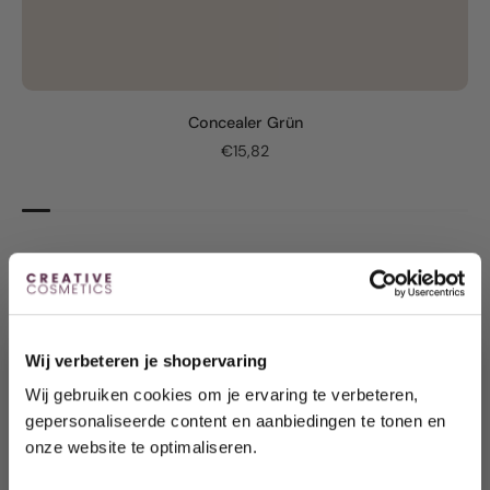
Concealer Grün
€15,82
Wij verbeteren je shopervaring
Wij gebruiken cookies om je ervaring te verbeteren,
gepersonaliseerde content en aanbiedingen te tonen en
Möchten Sie sofort 10
% Rabatt erhalten?
onze website te optimaliseren.
Enthülle dein Geschenk, indem du auf die