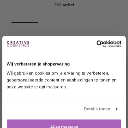
299 Artikel
Exclusief
voor jou
Wij verbeteren je shopervaring
Wij gebruiken cookies om je ervaring te verbeteren,
gepersonaliseerde content en aanbiedingen te tonen en
Möchten Sie sofort 10
% Rabatt erhalten?
onze website te optimaliseren.
Enthülle dein Geschenk, indem du auf die
Schaltfläche unten klickst.
Details tonen
Ja, das möchte ich!
Nein danke.
Alles toestaan