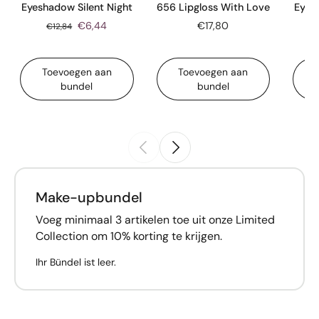
Eyeshadow Silent Night
656 Lipgloss With Love
Eyes
€6,44
€17,80
€12,84
Toevoegen aan
Toevoegen aan
bundel
bundel
Make-upbundel
Voeg minimaal 3 artikelen toe uit onze Limited
Collection om 10% korting te krijgen.
Ihr Bündel ist leer.