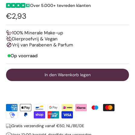
Over 5.000+ tevreden klanten
★
★
★
★
★
€2,93
100% Minerale Make-up
Dierproefvrij & Vegan
Vrij van Parabenen & Parfum
Op voorraad
In den Warenkorb legen
Gratis verzending vanaf €50, NL/BE/DE
Voor 12:00 besteld, dezelfde dag verzonden