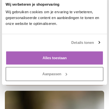
Wij verbeteren je shopervaring
Wij gebruiken cookies om je ervaring te verbeteren,
gepersonaliseerde content en aanbiedingen te tonen en
onze website te optimaliseren.
Details tonen
ONZE DUURZAAMHEIDSBELOFTE
Jouw look in natuurlijke
Alles toestaan
perfectie.
Onze minerale make-up geeft een egale, stralende teint
zonder je huid te verstoppen. Licht, ademend en ideaal
Aanpassen
voor elke dag.