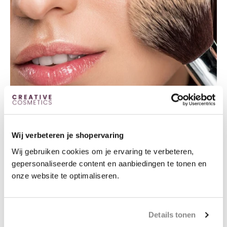
ONZE DUURZAAMHEIDSBELOFTE
Jouw look in natuurlijke
Wij verbeteren je shopervaring
perfectie.
Wij gebruiken cookies om je ervaring te verbeteren,
gepersonaliseerde content en aanbiedingen te tonen en
Onze minerale make-up geeft een egale, stralende teint
onze website te optimaliseren.
zonder je huid te verstoppen. Licht, ademend en ideaal
voor elke dag.
Details tonen