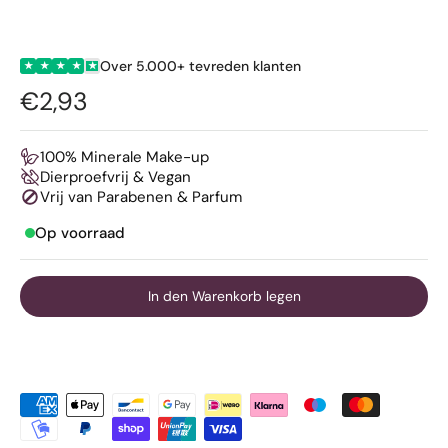
Over 5.000+ tevreden klanten
★
★
★
★
★
€2,93
100% Minerale Make-up
Dierproefvrij & Vegan
Vrij van Parabenen & Parfum
Op voorraad
In den Warenkorb legen