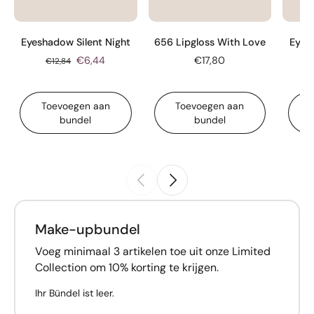
Eyeshadow Silent Night
656 Lipgloss With Love
Eyes
€6,44
€17,80
€12,84
Toevoegen aan
Toevoegen aan
bundel
bundel
Make-upbundel
Voeg minimaal 3 artikelen toe uit onze Limited
Collection om 10% korting te krijgen.
Ihr Bündel ist leer.