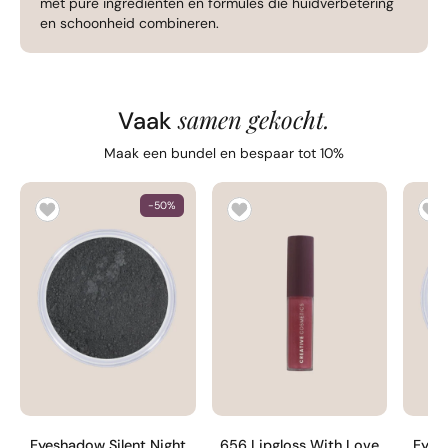
met pure ingrediënten en formules die huidverbetering
en schoonheid combineren.
samen gekocht.
Vaak
Maak een bundel en bespaar tot 10%
-50%
Eyeshadow Silent Night
656 Lipgloss With Love
Eyes