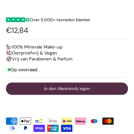
Over 5.000+ tevreden klanten
★
★
★
★
★
€12,84
100% Minerale Make-up
Dierproefvrij & Vegan
Vrij van Parabenen & Parfum
Op voorraad
In den Warenkorb legen