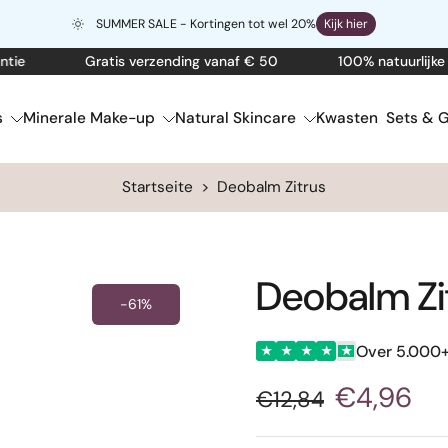
SUMMER SALE - Kortingen tot wel 20%
Kijk hier
Gratis verzending vanaf € 50
100% natuurlijke skin
s
Minerale Make-up
Natural Skincare
Kwasten
Sets & G
Startseite
>
Deobalm Zitrus
Deobalm Zi
-61%
Over 5.000+
★
★
★
★
★
€4,96
€12,84