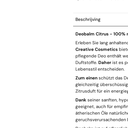
Beschrijving
Deobalm Citrus - 100% n
Erleben Sie lang anhalte
Creative Cosmetics
biet
pflegende Deo enthält w
Duftstoffe.
Daher
ist es p
Lebensstil entscheiden.
Zum einen
schützt das D
gleichzeitig überschüssig
Zitrusduft für ein energi
Dank
seiner sanften, hypo
geeignet, auch für empfi
ätherischen Öle natürlich
geruchsverursachenden B