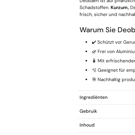
Deobalm ist auf pflanzlic
Schadstoffen.
Kurzum,
De
frisch, sicher und nachhal
Warum Sie Deoba
✔️ Schützt vor Geru
🌿 Frei von Alumin
🧴 Mit erfrischende
🫧 Geeignet für emp
🎯 Nachhaltig produ
Ingrediënten
Gebruik
Inhoud