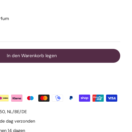
arfum
In den Warenkorb legen
€50, NL/BE/DE
lfde dag verzonden
nnen 14 dagen