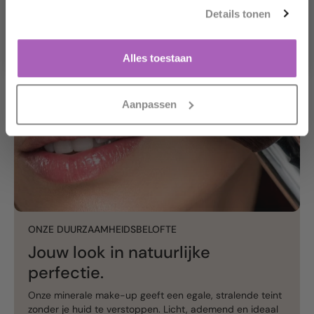
Details tonen
Ja, das möchte ich!
Nein danke.
Alles toestaan
Aanpassen
ONZE DUURZAAMHEIDSBELOFTE
Jouw look in natuurlijke
perfectie.
Onze minerale make-up geeft een egale, stralende teint
zonder je huid te verstoppen. Licht, ademend en ideaal