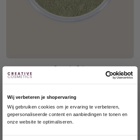
Concealer Grün
€15,82
Wij verbeteren je shopervaring
Wij gebruiken cookies om je ervaring te verbeteren,
gepersonaliseerde content en aanbiedingen te tonen en
Möchten Sie sofort 10
% Rabatt erhalten?
onze website te optimaliseren.
Enthülle dein Geschenk, indem du auf die
Schaltfläche unten klickst.