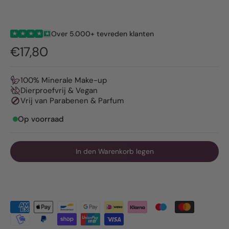
Over 5.000+ tevreden klanten
★
★
★
★
★
€17,80
100% Minerale Make-up
Dierproefvrij & Vegan
Vrij van Parabenen & Parfum
Op voorraad
In den Warenkorb legen