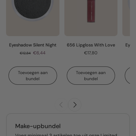
Eyeshadow Silent Night
656 Lipgloss With Love
Eyes
€6,44
€17,80
€12,84
Toevoegen aan
Toevoegen aan
bundel
bundel
Make-upbundel
Voeg minimaal 3 artikelen toe uit onze Limited