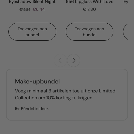
Eyeshadow Silent Night
656 Lipgloss With Love
Eyes
€6,44
€17,80
€12,84
Toevoegen aan
Toevoegen aan
bundel
bundel
Make-upbundel
Voeg minimaal 3 artikelen toe uit onze Limited
Collection om 10% korting te krijgen.
Ihr Bündel ist leer.