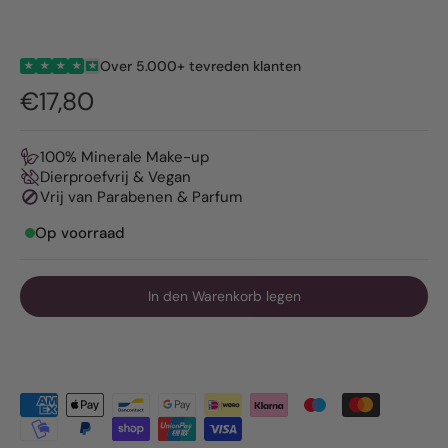
Over 5.000+ tevreden klanten
★
★
★
★
★
€17,80
100% Minerale Make-up
Dierproefvrij & Vegan
Vrij van Parabenen & Parfum
Op voorraad
In den Warenkorb legen