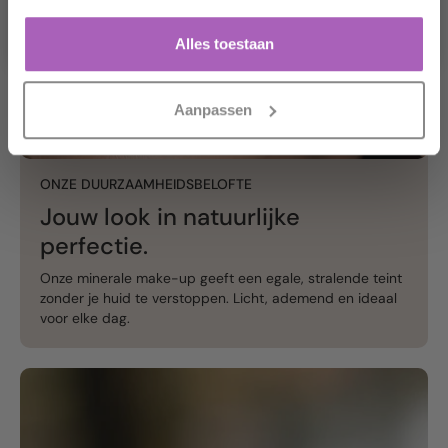
Nein danke.
Alles toestaan
Aanpassen
ONZE DUURZAAMHEIDSBELOFTE
Jouw look in natuurlijke
perfectie.
Onze minerale make-up geeft een egale, stralende teint
zonder je huid te verstoppen. Licht, ademend en ideaal
voor elke dag.