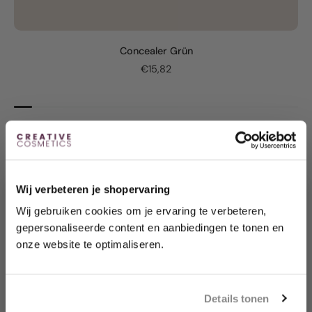
Concealer Grün
€15,82
Wij verbeteren je shopervaring
Wij gebruiken cookies om je ervaring te verbeteren,
gepersonaliseerde content en aanbiedingen te tonen en
Möchten Sie sofort 10
% Rabatt erhalten?
onze website te optimaliseren.
Enthülle dein Geschenk, indem du auf die
Schaltfläche unten klickst.
Details tonen
Ja, das möchte ich!