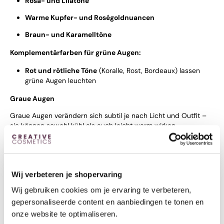
Rosa- und Lilatöne
Warme Kupfer- und Roségoldnuancen
Braun- und Karamelltöne
Komplementärfarben für grüne Augen:
Rot und rötliche Töne
(Koralle, Rost, Bordeaux) lassen
grüne Augen leuchten
Graue Augen
Graue Augen verändern sich subtil je nach Licht und Outfit –
sie können sowohl kühl als auch leicht warm wirken.
Passende Farben:
Kühle Blautöne
wie Eisblau und Stahlblau
Wij verbeteren je shopervaring
Lavendel und zarte Lilatöne
Wij gebruiken cookies om je ervaring te verbeteren,
Silber und kühle Metallic-Nuancen
gepersonaliseerde content en aanbiedingen te tonen en
Zarte Rosa- und Beerenfarben
onze website te optimaliseren.