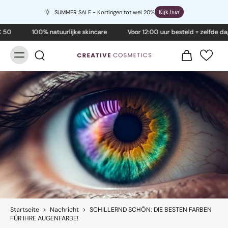
Kijk hier
SUMMER SALE - Kortingen tot wel 20%
 50
100% natuurlijke skincare
Voor 12:00 uur besteld = zelfde da
Startseite
>
Nachricht
>
SCHILLERND SCHÖN: DIE BESTEN FARBEN
FÜR IHRE AUGENFARBE!