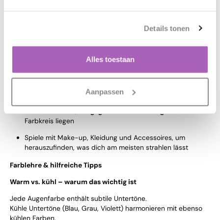
Komplementärfarben für graue Augen:
Dunkles Blau und Navy
verstärken die kühle Untertonung
Details tonen
Warmes Rosa und Beerentöne
schaffen Kontrast und
Tiefe
Alles toestaan
So findest du deine perfekte Farbe
Achte auf die
Untertöne
deiner Iris: warm, kühl oder
Aanpassen
gemischt
Probiere Farben, die
gegenüber deiner Augenfarbe
im
Farbkreis liegen
Spiele mit Make-up, Kleidung und Accessoires, um
herauszufinden, was dich am meisten strahlen lässt
Farblehre & hilfreiche Tipps
Warm vs. kühl – warum das wichtig ist
Jede Augenfarbe enthält subtile Untertöne.
Kühle Untertöne (Blau, Grau, Violett) harmonieren mit ebenso
kühlen Farben.