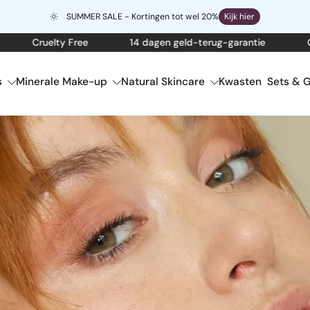
SUMMER SALE - Kortingen tot wel 20%
Kijk hier
Cruelty Free
14 dagen geld-terug-garantie
Gratis 
s
Minerale Make-up
Natural Skincare
Kwasten
Sets & G