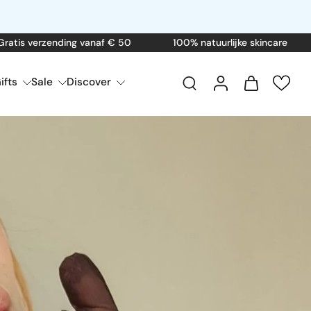
verzending vanaf € 50
100% natuurlijke skincare
Voo
ifts
Sale
Discover