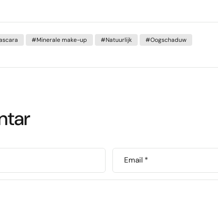
ascara
#Minerale make-up
#Natuurlijk
#Oogschaduw
ntar
Email
*