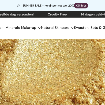
SUMMER SALE - Kortingen tot wel 20%
Kijk hier
e dag verzonden!
Cruelty Free
14 dagen geld-terug-
s
Minerale Make-up
Natural Skincare
Kwasten
Sets & G